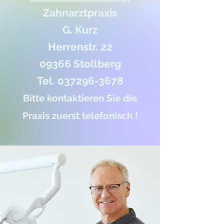
Zahnarztpraxis
G. Kurz
Herrenstr. 22
09366 Stollberg
Tel. 037296-3678
Bitte kontaktieren Sie die
Praxis zuerst telefonisch !